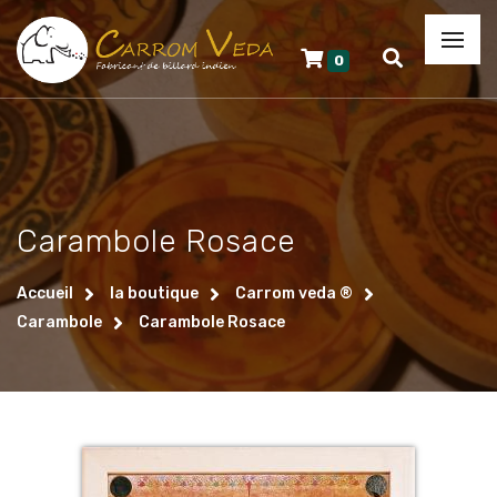
0
Carambole Rosace
Accueil
la boutique
Carrom veda ®
Carambole
Carambole Rosace