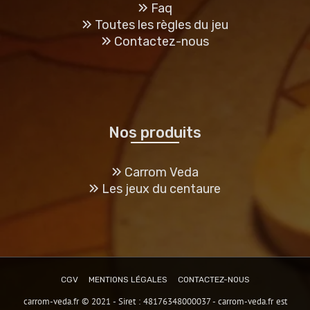
Faq
Toutes les règles du jeu
Contactez-nous
Nos produits
Carrom Veda
Les jeux du centaure
CGV
MENTIONS LÉGALES
CONTACTEZ-NOUS
carrom-veda.fr © 2021 - Siret : 48176348000037 - carrom-veda.fr est