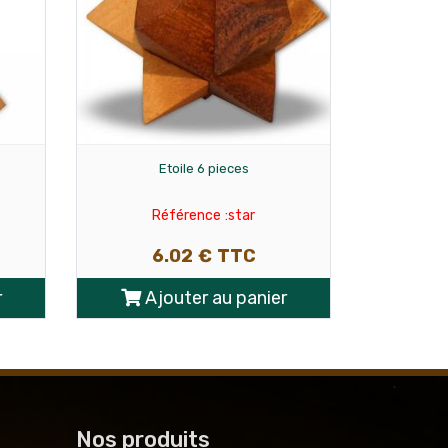
L'Ane rouge
Référence :anrou
R
12.04 € TTC
6
r
Ajouter au panier
Aj
Nos produits