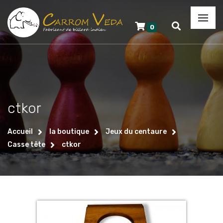
0
ctkor
Accueil
la boutique
Jeux du centaure
Casse tête
ctkor