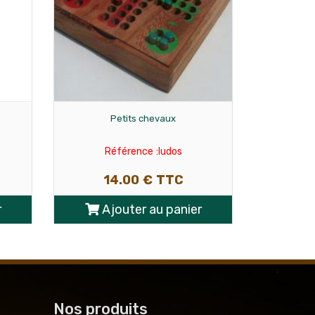
Petits chevaux
Ech
Référence :ludos
Ré
14.00 € TTC
1
r
Ajouter au panier
Aj
Nos produits