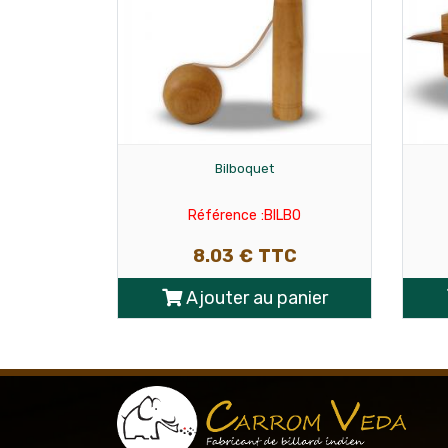
Bilboquet
POU
Référence :BILBO
TC
8.03 € TTC
anier
Ajouter au panier