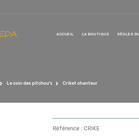
ACCUEIL
LA BOUTIQUE
RÈGLES D
Le coin des pitchou's
Criket chanteur
Référence :
CRIKE