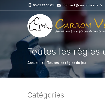
05 65 21 18 01
contact@carrom-veda.fr
Toutes les règles 
Accueil
Toutes les règles du jeu
Catégories