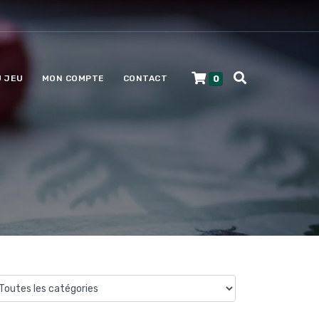
0
U JEU
MON COMPTE
CONTACT