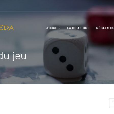
ACCUEIL
LA BOUTIQUE
RÈGLES D
du jeu