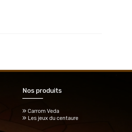
Nos produits
Carrom Veda
Les jeux du centaure